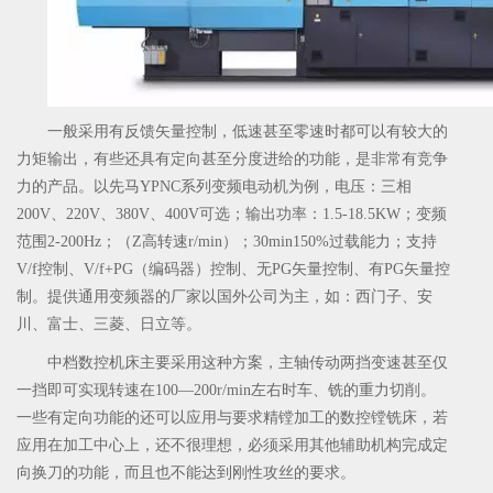
一般采用有反馈矢量控制，低速甚至零速时都可以有较大的
力矩输出，有些还具有定向甚至分度进给的功能，是非常有竞争
力的产品。以先马YPNC系列变频电动机为例，电压：三相
200V、220V、380V、400V可选；输出功率：1.5-18.5KW；变频
范围2-200Hz；（Z高转速r/min）；30min150%过载能力；支持
V/f控制、V/f+PG（编码器）控制、无PG矢量控制、有PG矢量控
制。提供通用变频器的厂家以国外公司为主，如：西门子、安
川、富士、三菱、日立等。
中档数控机床主要采用这种方案，主轴传动两挡变速甚至仅
一挡即可实现转速在100—200r/min左右时车、铣的重力切削。
一些有定向功能的还可以应用与要求精镗加工的数控镗铣床，若
应用在加工中心上，还不很理想，必须采用其他辅助机构完成定
向换刀的功能，而且也不能达到刚性攻丝的要求。